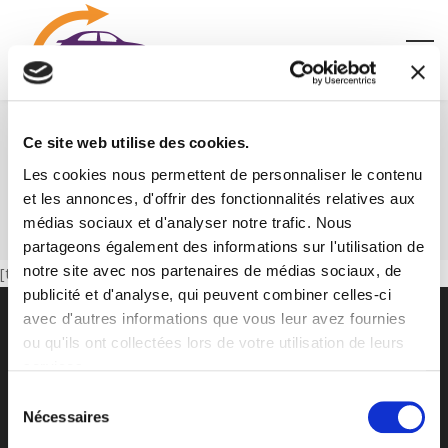
Ce site web utilise des cookies.
Testimonial 2
Les cookies nous permettent de personnaliser le contenu
et les annonces, d'offrir des fonctionnalités relatives aux
Home
Testimonial 2
médias sociaux et d'analyser notre trafic. Nous
partageons également des informations sur l'utilisation de
notre site avec nos partenaires de médias sociaux, de
[testimonials style="expanded"]
publicité et d'analyse, qui peuvent combiner celles-ci
avec d'autres informations que vous leur avez fournies
ou qu'ils ont collectées lors de votre utilisation de leurs
Site
services.
Sélection
Accueil
Nécessaires
du
consentement